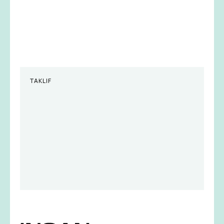
TAKLIF
Buyurtma berish
Buyurtma berish